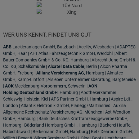
WER UNS KENNT, FINDET UNS GUT
ABB
Lackieranlagen GmbH, Butzbach | Acelity, Wiesbaden | ADAPTEC
GmbH, Haar | AFT Atlas Fahrzeugtechnik GmbH, Werdohl | Albert
Bauer Companies GmbH & Co. KG, Hamburg | Albrecht Jung GmbH &
Co. KG, Schalksmühle |
Alcatel Data Cable
, Berlin | Alcon Pharma
GmbH, Freiburg |
Allianz Versicherung AG
, Hamburg | Almatec
GmbH, Kamp-Lintfort | Alsleben Unternehmensberatung, Bargteheide
|
AOK
Mecklenburg-Vorpommern, Schwerin |
AON
Holding
Deutschland GmbH
, Hamburg | Apothekerkammer
Schleswig-Holstein, Kiel | APS Partner GmbH, Hamburg | Aspire Ldt.,
London | Atlantik Elektronik GmbH, Planegg/Martinsried | Auxilia
Allgemeine Rechtschutz-Versicherung AG, München
| Axt-Wendton
GmbH, Hamburg | Bank Deutsches Kraftfahrzeuggewerbe GmbH,
Hamburg | Bäderland Hamburg GmbH, Hamburg | Bäckerei Hauffe,
Habichtswald | Berkemann GmbH, Hamburg | Betz Dearborn GmbH,
Willich | Beyer &
Wilmer Seminare GmbH, Olpe | Boots Healthcare