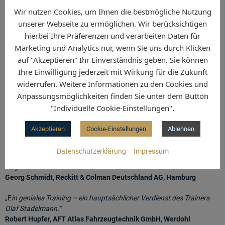
Coaching,
Dresden | Star Datensysteme KG, Neuss |
Ströer Media
Wir nutzen Cookies, um Ihnen die bestmögliche Nutzung
Deutschland GmbH
, Köln | Tecan Deutschland GmbH, Crailsheim |
unserer Webseite zu ermöglichen. Wir berücksichtigen
The Sun Company GmbH, Hamburg | Thoms GmbH, Garbsen |
Toyota
hierbei Ihre Präferenzen und verarbeiten Daten für
Material Handling Deutschland GmbH
,
Isernhagen |
TÜV Nord AG
,
Marketing und Analytics nur, wenn Sie uns durch Klicken
Hannover | Unique Shop Profile GmbH, Bovenden | Univativ GmbH &
auf "Akzeptieren" Ihr Einverständnis geben. Sie können
Co. KG, Darmstadt | VSM AG, Hannover | Vereinigung der
Ihre Einwilligung jederzeit mit Wirkung für die Zukunft
Hörgeräteindustrie e.V., Lübeck | Vescom GmbH, Seligenstadt | Wick
Hill GmbH,
Hamburg | Wolf Wurstspezialitäten GmbH, Schwandorf |
widerrufen. Weitere Informationen zu den Cookies und
Xing AG
, Hamburg | Zeus Vermittlungs-GmbH, Hamburg
Anpassungsmöglichkeiten finden Sie unter dem Button
"Individuelle Cookie-Einstellungen".
Akzeptieren
Cookie-Einstellungen
Ablehnen
TEILNEHMER
Datenschutzerklärung
Impressum
„Das war mit Abstand das beste Verkaufstraining, an dem ich je
teilgenommen habe.“
Georg Schmidt, Reckitt & Colman Deutschland AG, Hamburg
„E
in geniales Training – ein hauptsächlicher Verdienst des Trainers
Olaf Stadelmann.“
Robert Hupfer, AFT Atlas Fahrzeugtechnik GmbH, Werdohl