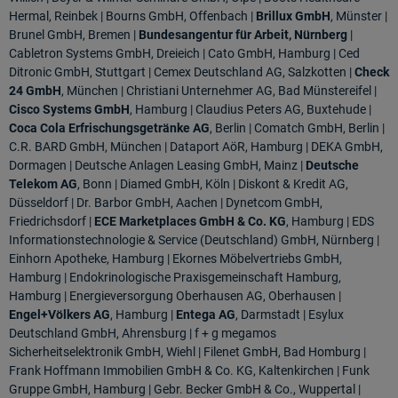
Hermal, Reinbek | Bourns GmbH, Offenbach |
Brillux GmbH
, Münster |
Brunel GmbH, Bremen |
Bundesangentur für Arbeit, Nürnberg
|
Cabletron Systems GmbH, Dreieich | Cato GmbH,
Hamburg | Ced
Ditronic GmbH, Stuttgart | Cemex Deutschland AG, Salzkotten |
Check
24 GmbH
, München | Christiani Unternehmer AG, Bad Münstereifel |
Cisco Systems GmbH
, Hamburg | Claudius Peters AG, Buxtehude |
Coca Cola
Erfrischungsgetränke AG
, Berlin | Comatch GmbH, Berlin |
C.R. BARD GmbH, München | Dataport AöR, Hamburg | DEKA GmbH,
Dormagen | Deutsche Anlagen Leasing GmbH, Mainz |
Deutsche
Telekom AG
, Bonn | Diamed GmbH,
Köln | Diskont & Kredit AG,
Düsseldorf | Dr. Barbor GmbH, Aachen | Dynetcom GmbH,
Friedrichsdorf |
ECE Marketplaces GmbH & Co. KG
, Hamburg | EDS
Informationstechnologie & Service (Deutschland) GmbH, Nürnberg |
Einhorn
Apotheke, Hamburg | Ekornes Möbelvertriebs GmbH,
Hamburg | Endokrinologische Praxisgemeinschaft Hamburg,
Hamburg | Energieversorgung Oberhausen AG, Oberhausen |
Engel+Völkers AG
, Hamburg |
Entega AG
, Darmstadt |
Esylux
Deutschland GmbH, Ahrensburg | f + g megamos
Sicherheitselektronik GmbH, Wiehl | Filenet GmbH, Bad Homburg |
Frank Hoffmann Immobilien GmbH & Co. KG, Kaltenkirchen | Funk
Gruppe GmbH, Hamburg | Gebr. Becker GmbH
& Co., Wuppertal |