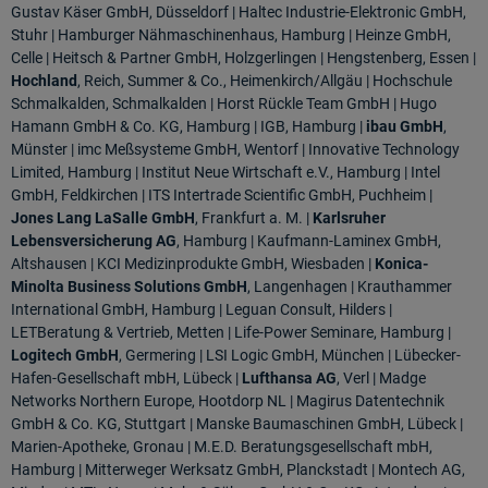
Gustav Käser GmbH, Düsseldorf | Haltec Industrie-Elektronic GmbH,
Stuhr | Hamburger Nähmaschinenhaus, Hamburg | Heinze GmbH,
Celle | Heitsch & Partner GmbH, Holzgerlingen | Hengstenberg, Essen |
Hochland
,
Reich, Summer & Co., Heimenkirch/Allgäu | Hochschule
Schmalkalden, Schmalkalden | Horst Rückle Team GmbH | Hugo
Hamann GmbH & Co. KG, Hamburg | IGB, Hamburg |
ibau GmbH
,
Münster | imc Meßsysteme GmbH, Wentorf |
Innovative Technology
Limited, Hamburg | Institut Neue Wirtschaft e.V., Hamburg | Intel
GmbH, Feldkirchen | ITS Intertrade Scientific GmbH, Puchheim |
Jones Lang LaSalle GmbH
, Frankfurt a. M. |
Karlsruher
Lebensversicherung AG
,
Hamburg | Kaufmann-Laminex GmbH,
Altshausen | KCI Medizinprodukte GmbH, Wiesbaden |
Konica-
Minolta Business Solutions GmbH
, Langenhagen | Krauthammer
International GmbH, Hamburg | Leguan Consult, Hilders |
LETBeratung
& Vertrieb, Metten | Life-Power Seminare, Hamburg |
Logitech GmbH
, Germering | LSI Logic GmbH, München | Lübecker-
Hafen-Gesellschaft mbH, Lübeck |
Lufthansa AG
, Verl | Madge
Networks Northern Europe, Hootdorp NL |
Magirus Datentechnik
GmbH & Co. KG, Stuttgart | Manske Baumaschinen GmbH, Lübeck |
Marien-Apotheke, Gronau | M.E.D. Beratungsgesellschaft mbH,
Hamburg | Mitterweger Werksatz GmbH, Planckstadt | Montech AG,