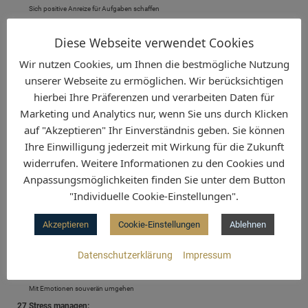
Sich positive Anreize für Aufgaben schaffen
19 Risiken eingehen:
Mutig agieren
Diese Webseite verwendet Cookies
20 Verantwortung übernehmen:
Wir nutzen Cookies, um Ihnen die bestmögliche Nutzung
Seine Führungsrolle im Sinne des Unternehmens wahrnehmen
unserer Webseite zu ermöglichen. Wir berücksichtigen
21 Sich durchsetzen:
hierbei Ihre Präferenzen und verarbeiten Daten für
Ziele nachhaltig verfolgen
Marketing und Analytics nur, wenn Sie uns durch Klicken
auf "Akzeptieren" Ihr Einverständnis geben. Sie können
DISZIPLIN
Ihre Einwilligung jederzeit mit Wirkung für die Zukunft
widerrufen. Weitere Informationen zu den Cookies und
22 Entscheidungen treffen:
Entscheidungen aktiv und zeitgerecht treffen
Anpassungsmöglichkeiten finden Sie unter dem Button
23 Die eigene Zeit managen:
"Individuelle Cookie-Einstellungen".
Aufgaben priorisieren und termingerecht umsetzen
24 Aufgaben delegieren:
Akzeptieren
Cookie-Einstellungen
Ablehnen
Die richtigen Aufgaben an die richtigen Personen delegieren
25 Zuverlässig sein:
Datenschutzerklärung
Impressum
Zusagen einhalten
26 Sich im Griff haben:
Mit Emotionen souverän umgehen
27 Stress managen: