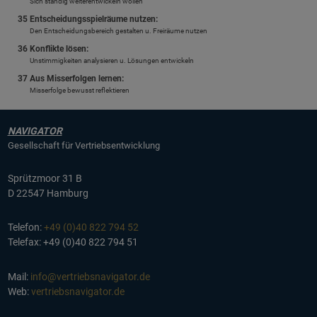
Sich ständig weiterentwickeln wollen
35 Entscheidungsspielräume nutzen:
Den Entscheidungsbereich gestalten u. Freiräume nutzen
36 Konflikte lösen:
Unstimmigkeiten analysieren u. Lösungen entwickeln
37 Aus Misserfolgen lernen:
Misserfolge bewusst reflektieren
NAVIGATOR
Gesellschaft für Vertriebsentwicklung
Sprützmoor 31 B
D 22547 Hamburg
Telefon:
+49 (0)40 822 794 52
Telefax: +49 (0)40 822 794 51
Mail:
info@vertriebsnavigator.de
Web:
vertriebsnavigator.de