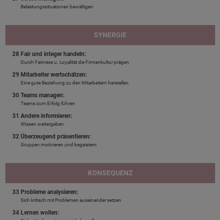
Belastungssituationen bewältigen
SYNERGIE
28 Fair und integer handeln:
Durch Fairness u. Loyalität die Firmenkultur prägen
29 Mitarbeiter wertschätzen:
Eine gute Beziehung zu den Mitarbeitern herstellen
30 Teams managen:
Teams zum Erfolg führen
31 Andere informieren:
Wissen weitergeben
32 Überzeugend präsentieren:
Gruppen motivieren und begeistern
KONSEQUENZ
33 Probleme analysieren:
Sich kritisch mit Problemen auseinander setzen
34 Lernen wollen: