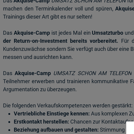
Das
Akquise-Camp
UMSATZ SCHON AM TELEFON
füh
machen den Terminkalender voll und spüren,
Akquise
Trainings dieser Art gibt es nur selten!
Das
Akquise-Camp
ist jedes Mal ein
Umsatzturbo
und 
der Return-on-Investment bereits vorbereitet.
Für d
Kundenzuwächse sondern Sie verfügt auch über eine Be
messen und ausrichten kann.
Das
Akquise-Camp
UMSATZ SCHON AM TELEFON
Teilnehmer erwerben und trainieren kommunikative Fä
Argumentation zu überzeugen.
Die folgenden Verkaufskompetenzen werden gestärkt:
Vertriebliche Einstiege kennen:
Aus komplexen Zu
Erstkontakt herstellen:
Chancen zur Kontaktaufn
Beziehung aufbauen und gestalten:
Stimmung des 