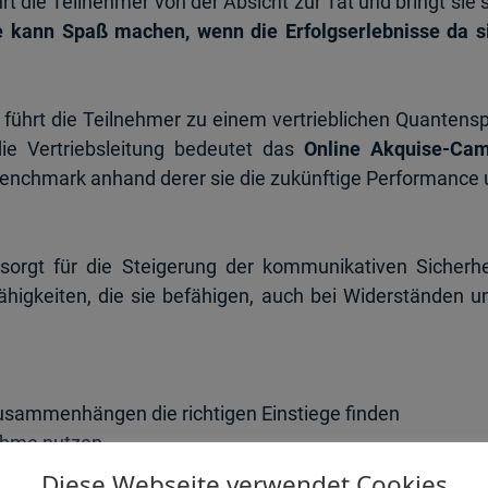
rt die Teilnehmer von der Absicht zur Tat und bringt sie
 kann Spaß machen, wenn die Erfolgserlebnisse da s
führt die Teilnehmer zu einem vertrieblichen Quantens
ie Vertriebsleitung bedeutet das
Online Akquise-Ca
nchmark anhand derer sie die zukünftige Performance un
sorgt für die Steigerung der kommunikativen Sicherhe
higkeiten, die sie befähigen,
auch bei Widerständen un
sammenhängen die richtigen Einstiege finden
ahme nutzen
Kunden wahrnehmen, Sympathie herstellen, Beziehung 
Diese Webseite verwendet Cookies