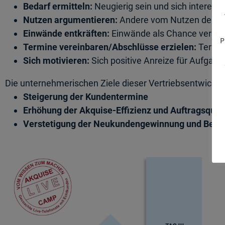
Bedarf ermitteln:
Neugierig sein und sich interessi
Nutzen argumentieren:
Andere vom Nutzen der Pr
Einwände entkräften:
Einwände als Chance verste
P
Termine vereinbaren/Abschlüsse erzielen:
Termin
Sich motivieren:
Sich positive Anreize für Aufgabe
Die unternehmerischen Ziele dieser Vertriebsentwic
Steigerung der Kundentermine
Erhöhung der Akquise-Effizienz und Auftragsquot
Verstetigung der Neukundengewinnung und Bes