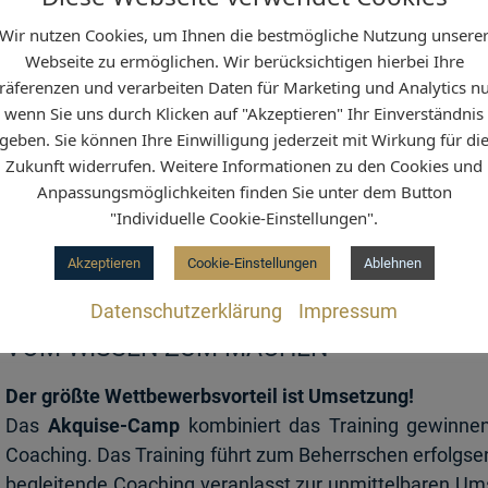
eren
Wir nutzen Cookies, um Ihnen die bestmögliche Nutzung unsere
odukte und Dienstleistungen überzeugen
Webseite zu ermöglichen. Wir berücksichtigen hierbei Ihre
hen und Schwierigkeiten überwinden
räferenzen und verarbeiten Daten für Marketing und Analytics nu
vereinbarungen/Abschlüsse aktiv angehen
wenn Sie uns durch Klicken auf "Akzeptieren" Ihr Einverständnis
n schaffen
geben. Sie können Ihre Einwilligung jederzeit mit Wirkung für di
Zukunft widerrufen. Weitere Informationen zu den Cookies und
klungsmaßnahme sind Umsatzsteigerungen und Kundenzu
Anpassungsmöglichkeiten finden Sie unter dem Button
"Individuelle Cookie-Einstellungen".
e
Akzeptieren
Cookie-Einstellungen
Ablehnen
tandskundenbindung
Datenschutzerklärung
Impressum
VOM WISSEN ZUM MACHEN
Der größte Wettbewerbsvorteil ist Umsetzung!
Das
Akquise-Camp
kombiniert das Training gewinnen
Coaching. Das Training führt
zum Beherrschen erfolgse
begleitende Coaching veranlasst zur unmittelbaren
Ums