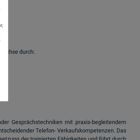
r
r,
e
wächse durch:
der Gesprächstechniken mit praxis-begleitendem
ntscheidender Telefon- Verkaufskompetenzen. Das
etzung der trainierten Fähigkeiten und führt durch